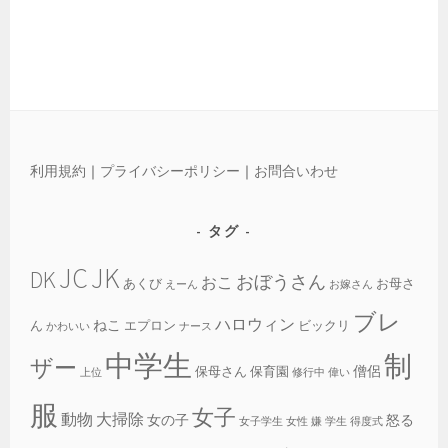
利用規約
｜
プライバシーポリシー
｜
お問合いわせ
タグ
JC
JK
DK
おぼうさん
おこ
あくび
お母さ
えーん
お嫁さん
ブレ
ハロウィン
ねこ
ん
エプロン
ビックリ
かわいい
ナース
中学生
制
ザー
僧侶
保母さん
保育園
上位
修行中
偉い
服
女子
動物
大掃除
女の子
怒る
女子学生
女性
嫌
学生
得度式