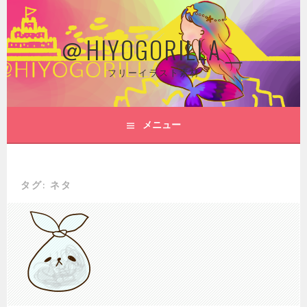
コ
ン
＠HIYOGORILLA＿
テ
ン
ツ
フリーイラスト素材
へ
ス
キ
メニュー
ッ
プ
タグ: ネタ