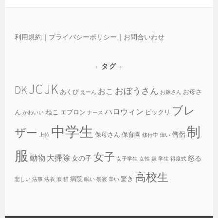
利用規約
｜
プライバシーポリシー
｜
お問合いわせ
タグ
JC
JK
DK
おぼうさん
おこ
あくび
お母さ
えーん
お嫁さん
ブレ
ハロウィン
ねこ
ん
エプロン
ビックリ
かわいい
ナース
中学生
制
ザー
僧侶
保母さん
保育園
上位
修行中
偉い
服
女子
動物
大掃除
女の子
怒る
女子学生
女性
嫌
学生
得度式
高校生
病院
驚き
悲しい
法事
法衣
涙
猫
眠い
袈裟
辛い