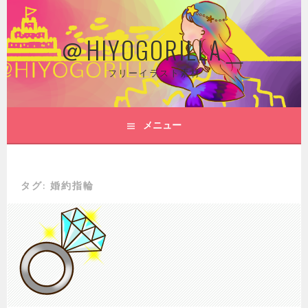
コ
ン
＠HIYOGORILLA＿
テ
ン
ツ
フリーイラスト素材
へ
ス
キ
メニュー
ッ
プ
タグ: 婚約指輪