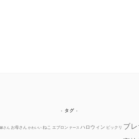
タグ
ブレ
ハロウィン
ねこ
お母さん
エプロン
ビックリ
嫁さん
かわいい
ナース