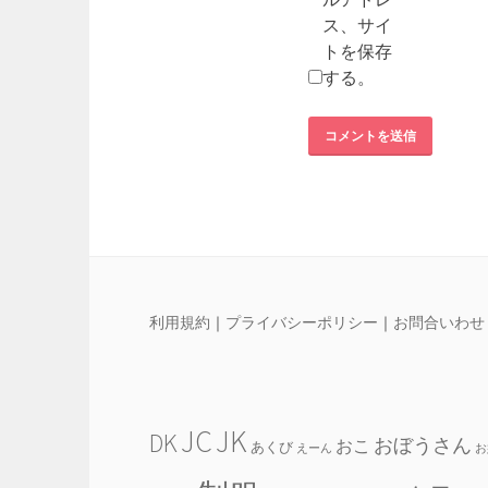
ス、サイ
トを保存
する。
利用規約
｜
プライバシーポリシー
｜
お問合いわせ
JC
JK
DK
おぼうさん
おこ
あくび
えーん
お