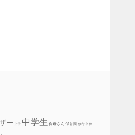
中学生
ザー
保母さん
保育園
上位
修行中
偉