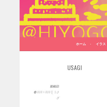
コ
ン
テ
ン
ツ
へ
ス
キ
ホーム
イラス
ッ
プ
USAGI
投稿日:
@
810 × 810
|
うさ
ぎ