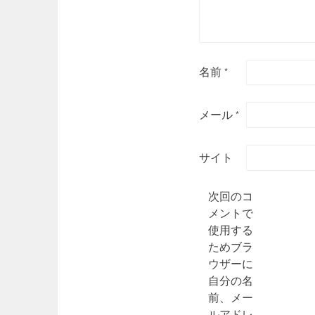
名前
*
メール
*
サイト
次回のコ
メントで
使用する
ためブラ
ウザーに
自分の名
前、メー
ルアドレ