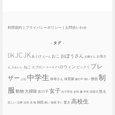
利用規約
｜
プライバシーポリシー
｜
お問合いわせ
タグ
JC
JK
DK
おぼうさん
おこ
あくび
お母さ
えーん
お嫁さん
ブレ
ハロウィン
ねこ
ん
エプロン
ビックリ
かわいい
ナース
中学生
制
ザー
僧侶
保母さん
保育園
上位
修行中
偉い
服
女子
動物
大掃除
女の子
怒る
女子学生
女性
嫌
学生
得度式
高校生
病院
驚き
悲しい
法事
法衣
涙
猫
眠い
袈裟
辛い