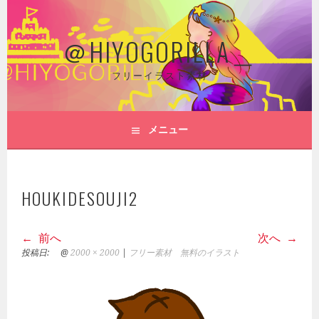
コ
ン
＠HIYOGORILLA＿
テ
ン
ツ
フリーイラスト素材
へ
ス
キ
メニュー
ッ
プ
HOUKIDESOUJI2
前へ
次へ
投稿日:
@
2000 × 2000
|
フリー素材 無料のイラスト