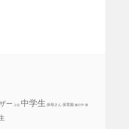
中学生
ザー
保母さん
保育園
上位
修行中
偉
生