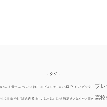
タグ
ブレ
ハロウィン
ねこ
お母さん
エプロン
ビックリ
嫁さん
かわいい
ナース
高校
怒る
病院
驚き
学生
女性
嫌
学生
得度式
悲しい
法事
法衣
涙
猫
眠い
袈裟
辛い