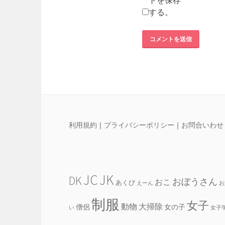
トを保存
する。
利用規約
｜
プライバシーポリシー
｜
お問合いわせ
JC
JK
DK
おぼうさん
おこ
あくび
えーん
お
制服
女子
動物
大掃除
僧侶
女の子
い
女子