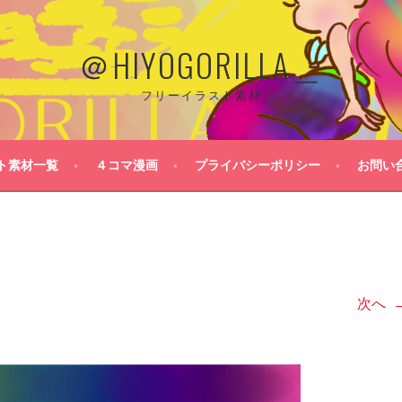
＠HIYOGORILLA＿
フリーイラスト素材
ト素材一覧
４コマ漫画
プライバシーポリシー
お問い
次へ