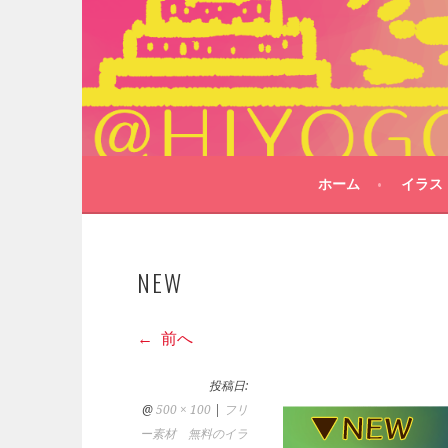
コ
ン
テ
ン
ツ
へ
ス
キ
ホーム
イラス
ッ
プ
NEW
前へ
投稿日:
@
500 × 100
|
フリ
ー素材 無料のイラ