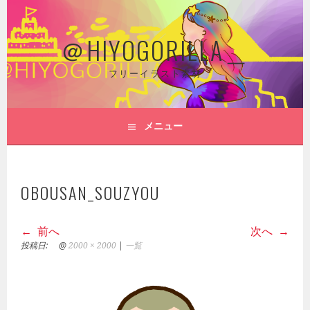
コ
ン
＠HIYOGORILLA＿
テ
ン
ツ
フリーイラスト素材
へ
ス
キ
メニュー
ッ
プ
OBOUSAN_SOUZYOU
前へ
次へ
投稿日:
@
2000 × 2000
|
一覧