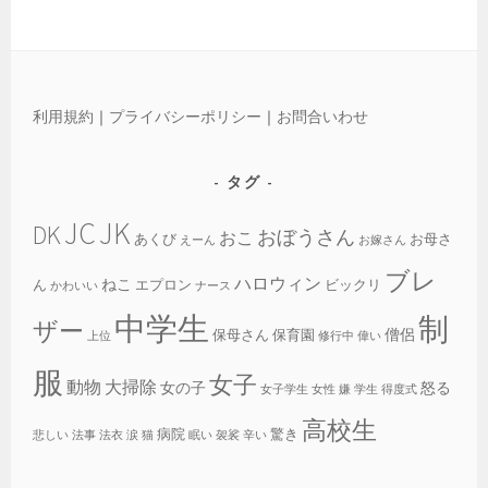
利用規約
｜
プライバシーポリシー
｜
お問合いわせ
タグ
JC
JK
DK
おぼうさん
おこ
あくび
お母さ
えーん
お嫁さん
ブレ
ハロウィン
ねこ
ん
エプロン
ビックリ
かわいい
ナース
中学生
制
ザー
僧侶
保母さん
保育園
上位
修行中
偉い
服
女子
動物
大掃除
女の子
怒る
女子学生
女性
嫌
学生
得度式
高校生
病院
驚き
悲しい
法事
法衣
涙
猫
眠い
袈裟
辛い