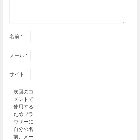
名前
*
メール
*
サイト
次回のコ
メントで
使用する
ためブラ
ウザーに
自分の名
前、メー