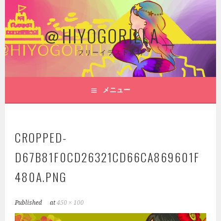
コ
ン
＠HIYOGORILLA＿
テ
ン
ツ
フリーイラスト素材
へ
ス
キ
メニュー
ッ
プ
CROPPED-
D67B81F0CD26321CD66CA869601F
480A.PNG
Published
at
450 × 100