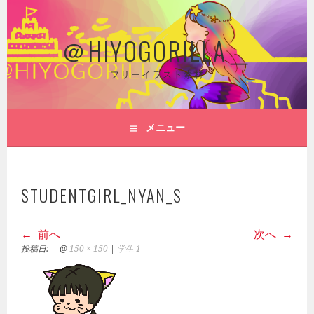
コ
ン
＠HIYOGORILLA＿
テ
ン
ツ
フリーイラスト素材
へ
ス
キ
メニュー
ッ
プ
STUDENTGIRL_NYAN_S
前へ
次へ
投稿日:
@
150 × 150
|
学生 1