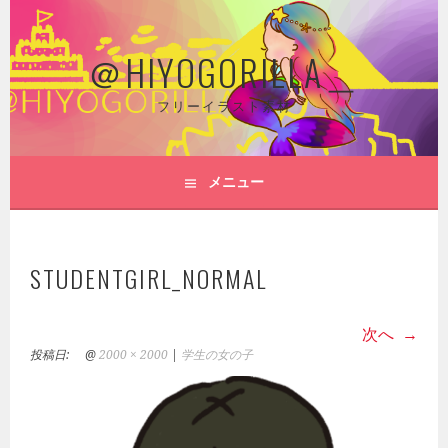
コ
ン
＠HIYOGORILLA＿
テ
ン
ツ
フリーイラスト素材
へ
ス
キ
メニュー
ッ
プ
STUDENTGIRL_NORMAL
次へ
投稿日:
@
2000 × 2000
|
学生の女の子