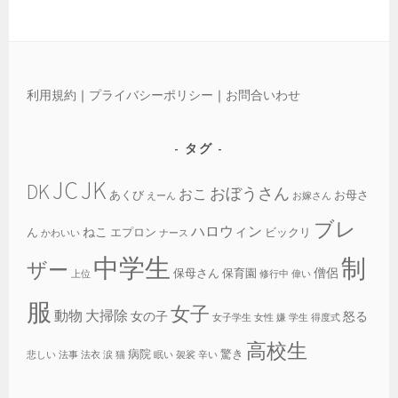
利用規約
｜
プライバシーポリシー
｜
お問合いわせ
タグ
JC
JK
DK
おぼうさん
おこ
あくび
お母さ
えーん
お嫁さん
ブレ
ハロウィン
ねこ
ん
エプロン
ビックリ
かわいい
ナース
中学生
制
ザー
僧侶
保母さん
保育園
上位
修行中
偉い
服
女子
動物
大掃除
女の子
怒る
女子学生
女性
嫌
学生
得度式
高校生
病院
驚き
悲しい
法事
法衣
涙
猫
眠い
袈裟
辛い